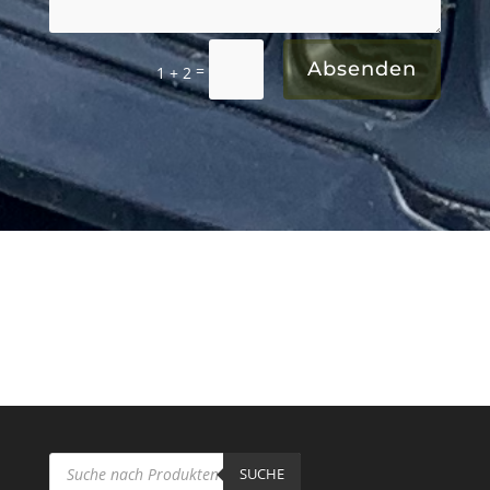
Absenden
=
1 + 2
Products
search
SUCHE