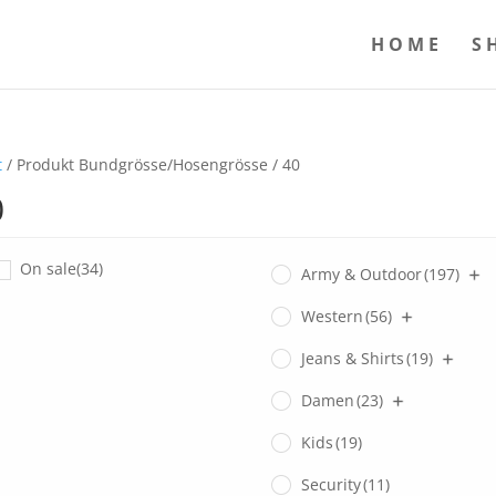
HOME
S
t
/ Produkt Bundgrösse/Hosengrösse / 40
0
On sale
(34)
Army & Outdoor
(197)
Western
(56)
Jeans & Shirts
(19)
Damen
(23)
Kids
(19)
Security
(11)