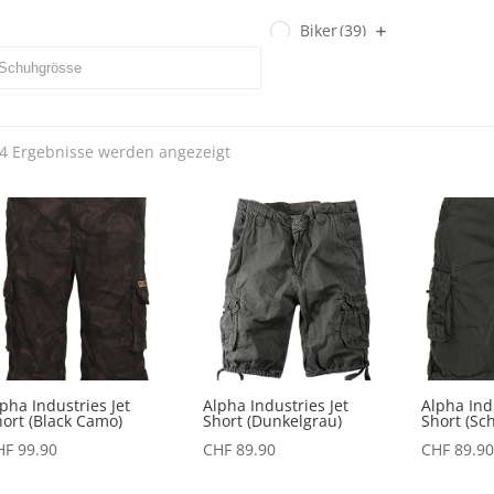
Biker
(39)
Gents
(3)
Ladies
(0)
Nach
 4 Ergebnisse werden angezeigt
SECOND HAND
(3)
Aktualität
sortiert
pha Industries Jet
Alpha Industries Jet
Alpha Indu
ort (Black Camo)
Short (Dunkelgrau)
Short (Sc
HF
99.90
CHF
89.90
CHF
89.90