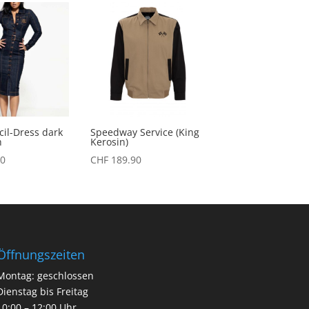
CHF 119.80
CHF 59.00.
cil-Dress dark
Speedway Service (King
h
Kerosin)
0
CHF
189.90
Öffnungszeiten
Montag: geschlossen
Dienstag bis Freitag
10:00 – 12:00 Uhr