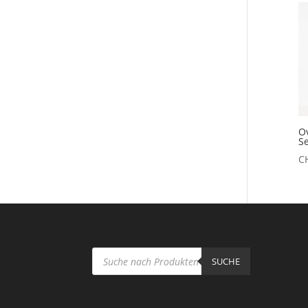
O
Se
C
Products
search
SUCHE