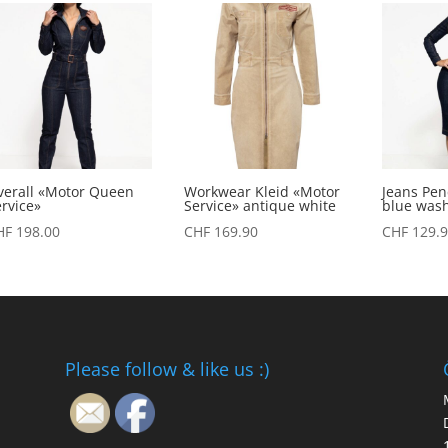
verall «Motor Queen
Workwear Kleid «Motor
Jeans Pen
rvice»
Service» antique white
blue was
HF
198.00
CHF
169.90
CHF
129.9
Please follow & like us :)