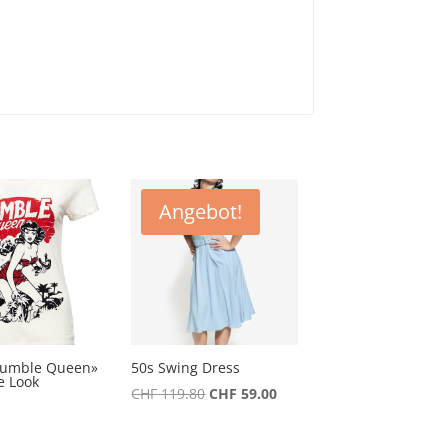
Angebot!
«Rumble Queen»
50s Swing Dress
e Look
Ursprünglicher
Aktueller
CHF
119.80
CHF
59.00
Preis
Preis
war:
ist: