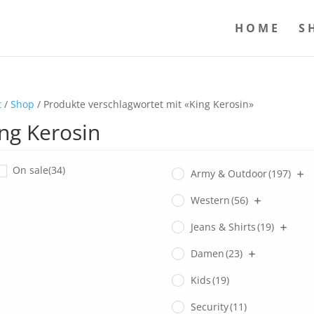
HOME
S
t
/
Shop
/ Produkte verschlagwortet mit «King Kerosin»
ng Kerosin
On sale
(34)
Army & Outdoor
(197)
Western
(56)
Jeans & Shirts
(19)
Damen
(23)
Kids
(19)
Security
(11)