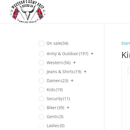
On sale
(34)
Star
Ki
Army & Outdoor
(197)
Western
(56)
Jeans & Shirts
(19)
Damen
(23)
Kids
(19)
Security
(11)
Biker
(39)
Gents
(3)
Ladies
(0)