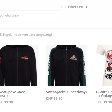
Biker
(39)
Gents
(3)
Ladies
(0)
Nach
 8 Ergebnisse werden angezeigt
SECOND HAND
(3)
Aktualität
sortiert
weat-Jacke «Red
Sweat-Jacke «Speedway»
T-Shirt 
aron»
im Vintag
CHF
99.90
HF
99.90
CHF
39.90