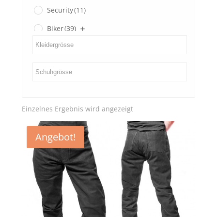
Security
(11)
Biker
(39)
Gents
(3)
Ladies
(0)
SECOND HAND
(3)
Einzelnes Ergebnis wird angezeigt
Angebot!