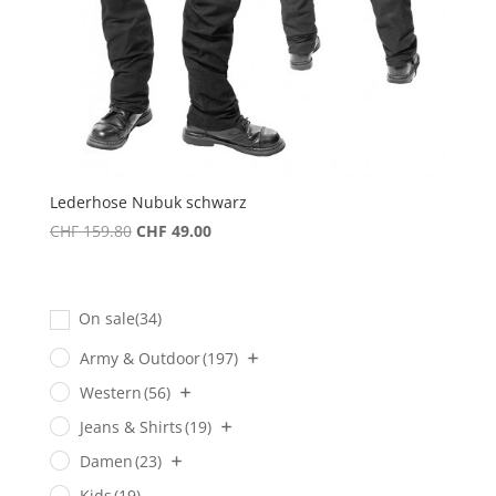
Lederhose Nubuk schwarz
Ursprünglicher
Aktueller
CHF
159.80
CHF
49.00
Preis
Preis
war:
ist:
CHF 159.80
CHF 49.00.
On sale
(34)
Army & Outdoor
(197)
Western
(56)
Jeans & Shirts
(19)
Damen
(23)
Kids
(19)