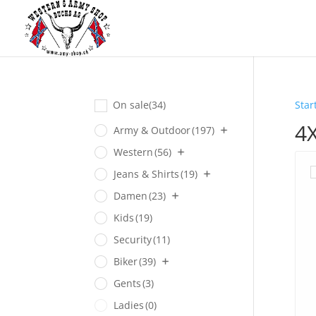
On sale
(34)
Star
4
Army & Outdoor
(197)
Western
(56)
Jeans & Shirts
(19)
Damen
(23)
Kids
(19)
Security
(11)
Biker
(39)
Gents
(3)
Ladies
(0)