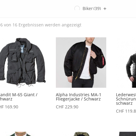
Biker
(39)
Gents
(3)
Nach
6 von 16 Ergebnissen werden angezeigt
Aktualität
Ladies
(0)
sortiert
SECOND HAND
(3)
andit M-65 Giant /
Alpha Industries MA-1
Lederwest
chwarz
Fliegerjacke / Schwarz
Schnürun
schwarz
HF
169.90
CHF
229.90
CHF
119.8