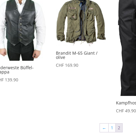
Brandit M-65 Giant /
olive
CHF
169.90
derweste Büffel-
appa
HF
139.90
Kampfho
CHF
49.90
←
1
2