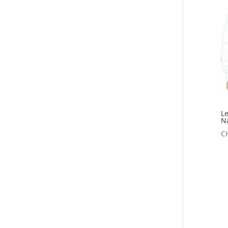
Le
N
C