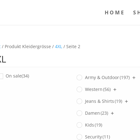
HOME
S
t
/ Produkt Kleidergrösse /
4XL
/ Seite 2
XL
On sale
(34)
Army & Outdoor
(197)
Western
(56)
Jeans & Shirts
(19)
Damen
(23)
Kids
(19)
Security
(11)