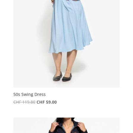
50s Swing Dress
Ursprünglicher
Aktueller
CHF
119.80
CHF
59.00
Preis
Preis
war:
ist:
CHF 119.80
CHF 59.00.