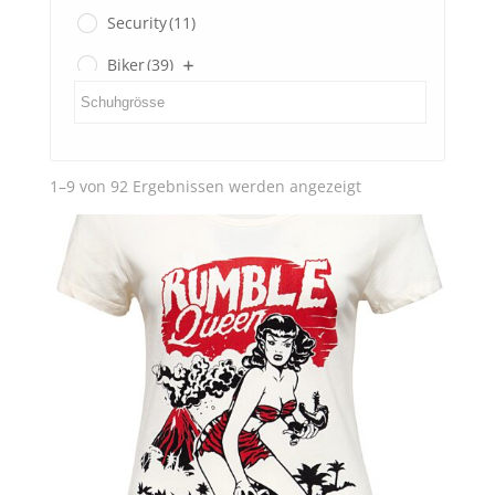
Security
(11)
Biker
(39)
Gents
(3)
Ladies
(0)
Nach
1–9 von 92 Ergebnissen werden angezeigt
SECOND HAND
(3)
Aktualität
sortiert