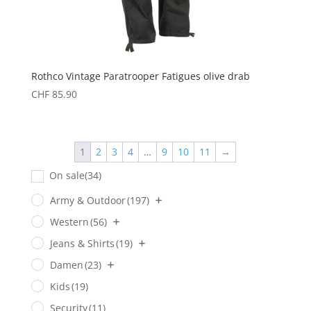
Rothco Vintage Paratrooper Fatigues olive drab
CHF
85.90
1
2
3
4
…
9
10
11
→
On sale
(34)
Army & Outdoor
(197)
Western
(56)
Jeans & Shirts
(19)
Damen
(23)
Kids
(19)
Security
(11)