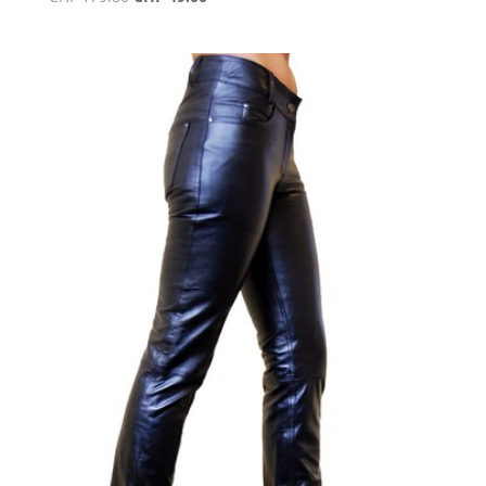
Preis
Preis
war:
ist:
CHF 179.80
CHF 49.00.