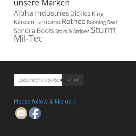
unsere Marken
Alpha Industries
Dickies
King
Rothco
Kerosin
Ricano
Running Bear
Lee
Sturm
Sendra Boots
Stars & Stripes
Mil-Tec
Products
search
SUCHE
Please follow & like us :)