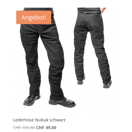
Angebot!
Lederhose Nubuk schwarz
Ursprünglicher
Aktueller
CHF
159.80
CHF
49.00