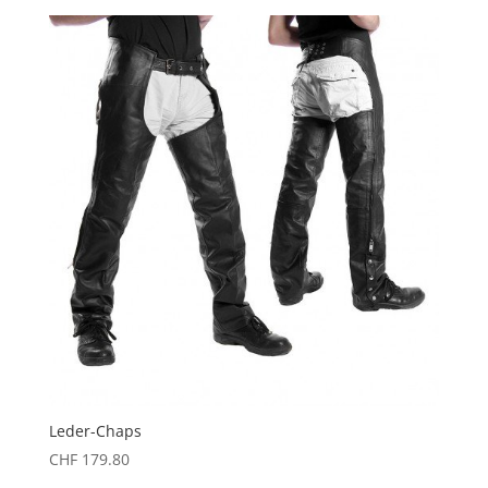
war:
ist:
CHF 179.80
CHF 49.00.
Leder-Chaps
CHF
179.80