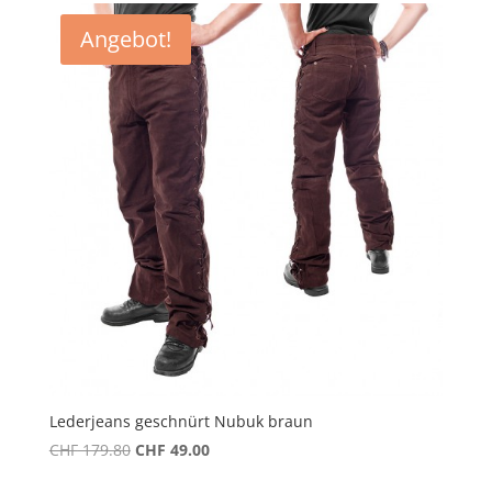
CHF 159.80
CHF 49.00.
Angebot!
Lederjeans geschnürt Nubuk braun
Ursprünglicher
Aktueller
CHF
179.80
CHF
49.00
Preis
Preis