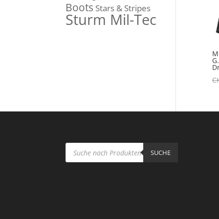
Boots
Stars & Stripes
Sturm Mil-Tec
Mo
G
D
C
Products
search
SUCHE