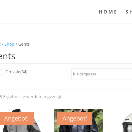
HOME
S
t
/
Shop
/ Gents
ents
On sale
(34)
Nach
 3 Ergebnisse werden angezeigt
Aktualität
sortiert
Angebot!
Angebot!