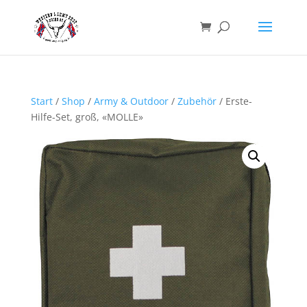
Start
/
Shop
/
Army & Outdoor
/
Zubehör
/ Erste-
Hilfe-Set, groß, «MOLLE»