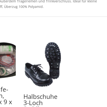
ßerdem Trageriemen und Trinkverschluss. Ideal für kleine
ff, Überzug 100% Polyamid.
lfe-
n,
Halbschuhe
x 9 x
3-Loch