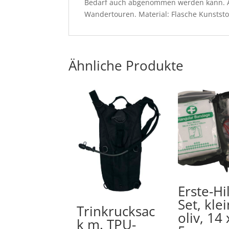
Bedarf auch abgenommen werden kann. Au
Wandertouren. Material: Flasche Kunststo
Ähnliche Produkte
Erste-Hi
Set, klei
Trinkrucksac
oliv, 14 
k m. TPU-