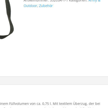
Artikelnummer:
33203A-1-1
Kategorien:
Army &
oliv
Outdoor
,
Zubehör
Menge
nem Füllvolumen von ca. 0,75 l. Mit textilem Überzug, der bei