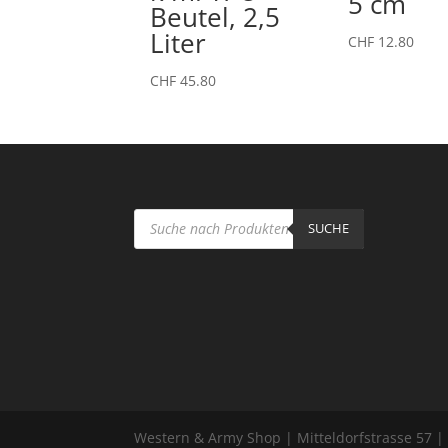
5 cm
Beutel, 2,5
Liter
CHF
12.80
CHF
45.80
Products
search
SUCHE
Western & Army Shop | Mitteldorfstrasse 57 |