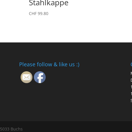
Stahlkappe
CHF
99.80
Please follow & like us :)
 5033 Buchs