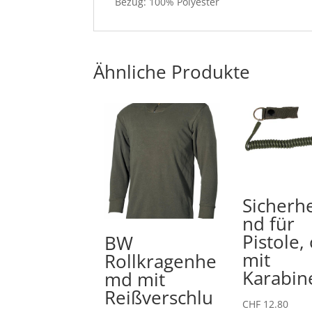
Bezug: 100% Polyester
Ähnliche Produkte
Sicherh
nd für
Pistole, 
BW
mit
Rollkragenhe
Karabin
md mit
Reißverschlu
CHF
12.80