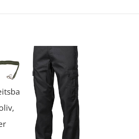
eitsba
oliv,
er