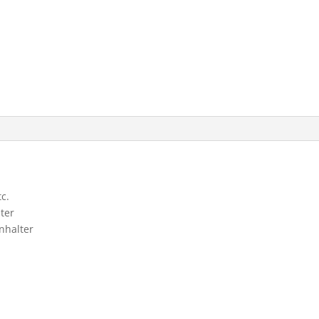
c.
ter
nhalter