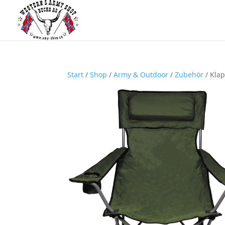
Start
/
Shop
/
Army & Outdoor
/
Zubehör
/ Klap