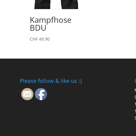
Kampfhose
BDU
CHF
49.90
Please follow & like us :)