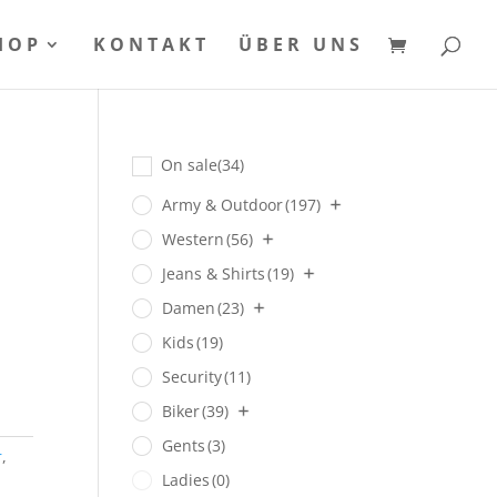
HOP
KONTAKT
ÜBER UNS
On sale
(34)
Army & Outdoor
(197)
Western
(56)
Jeans & Shirts
(19)
Damen
(23)
Kids
(19)
Security
(11)
Biker
(39)
Gents
(3)
r
,
Ladies
(0)