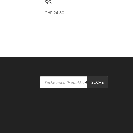
ss
CHF
24.80
Products
search
SUCHE