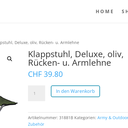
HOME
S
pstuhl, Deluxe, oliv, Rücken- u. Armlehne
Klappstuhl, Deluxe, oliv,
Rücken- u. Armlehne
CHF
39.80
Klappstuhl,
In den Warenkorb
Deluxe,
oliv,
Rücken-
u.
Artikelnummer:
31881B
Kategorien:
Army & Outdoo
Armlehne
Zubehör
Menge