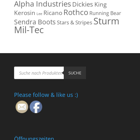
Alpha Industries
Dickies
King
Rothco
Kerosin
Ricano
Running Bear
Lee
Sturm
Sendra Boots
Stars & Stripes
Mil-Tec
Products
search
SUCHE
Please follow & like us :)
Öffnungszeiten