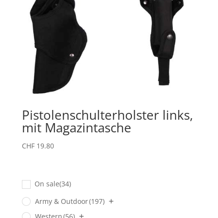
Pistolenschulterholster links,
mit Magazintasche
CHF
19.80
On sale
(34)
Army & Outdoor
(197)
Western
(56)