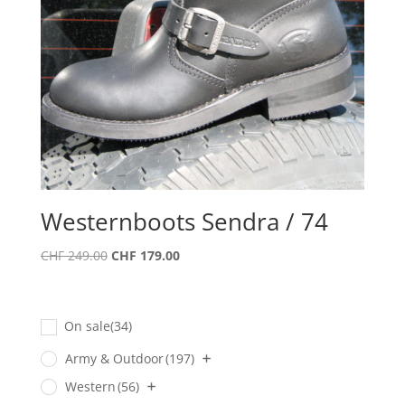
Westernboots Sendra / 74
Ursprünglicher
Aktueller
CHF
249.00
CHF
179.00
Preis
Preis
war:
ist:
CHF 249.00
CHF 179.00.
On sale
(34)
Army & Outdoor
(197)
Western
(56)