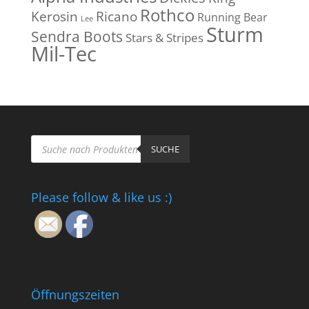
Rothco
Kerosin
Ricano
Running Bear
Lee
Sturm
Sendra Boots
Stars & Stripes
Mil-Tec
Products
search
SUCHE
Please follow & like us :)
Öffnungszeiten