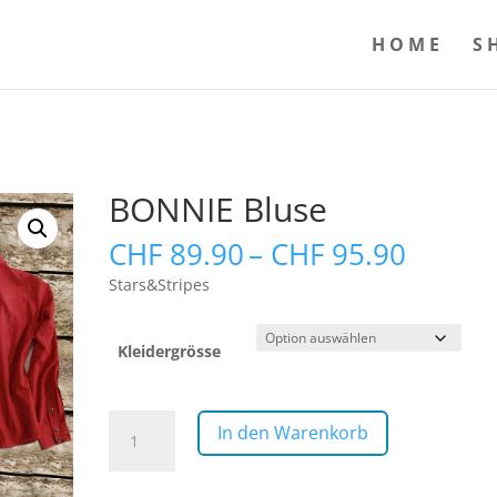
HOME
S
BONNIE Bluse
Preiss
CHF
89.90
–
CHF
95.90
CHF 89
Stars&Stripes
bis
CHF 95
Kleidergrösse
BONNIE
In den Warenkorb
Bluse
Menge