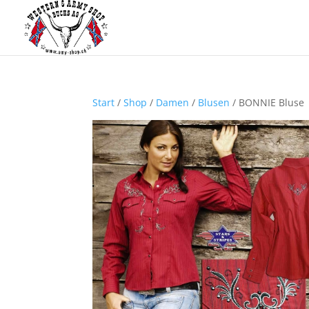
Start
/
Shop
/
Damen
/
Blusen
/ BONNIE Bluse