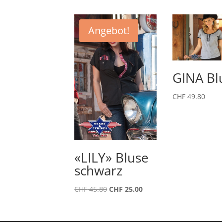
Angebot!
GINA Bl
CHF
49.80
«LILY» Bluse
schwarz
Ursprünglicher
Aktueller
CHF
45.80
CHF
25.00
Preis
Preis
war:
ist: