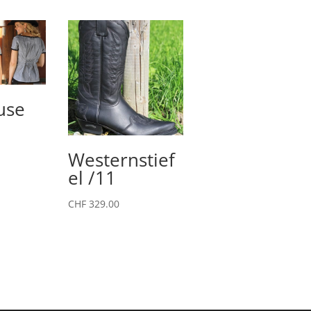
use
Westernstief
el /11
CHF
329.00