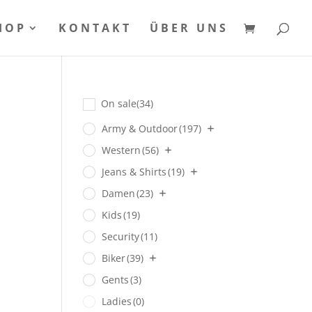
HOP
KONTAKT
ÜBER UNS
On sale
(34)
Army & Outdoor
(197)
Western
(56)
panne:
.90
Jeans & Shirts
(19)
Damen
(23)
.90
Kids
(19)
Security
(11)
Biker
(39)
Gents
(3)
Ladies
(0)