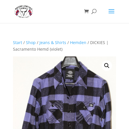
Start
/
Shop
/
Jeans & Shirts
/
Hemden
/ DICKIES |
Sacramento Hemd (violet)