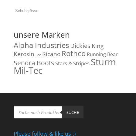
unsere Marken
Alpha Industries
Dickies
King
Rothco
Kerosin
Ricano
Running Bear
Lee
Sturm
Sendra Boots
Stars & Stripes
Mil-Tec
Products
search
SUCHE
Please follow & like us :)