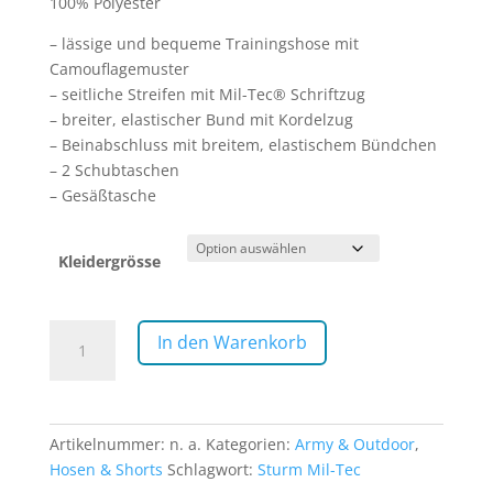
100% Polyester
– lässige und bequeme Trainingshose mit
Camouflagemuster
– seitliche Streifen mit Mil-Tec® Schriftzug
– breiter, elastischer Bund mit Kordelzug
– Beinabschluss mit breitem, elastischem Bündchen
– 2 Schubtaschen
– Gesäßtasche
Kleidergrösse
Trainingshose
In den Warenkorb
Mil-
Tec
Woodland
Menge
Artikelnummer:
n. a.
Kategorien:
Army & Outdoor
,
Hosen & Shorts
Schlagwort:
Sturm Mil-Tec