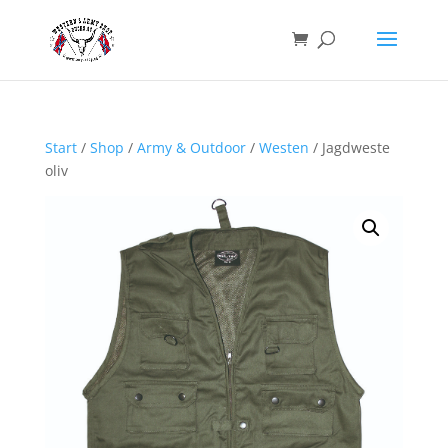
Start
/
Shop
/
Army & Outdoor
/
Westen
/ Jagdweste
oliv