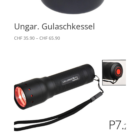
Ungar. Gulaschkessel
Preisspanne:
CHF
35.90
–
CHF
65.90
CHF 35.90
bis
CHF 65.90