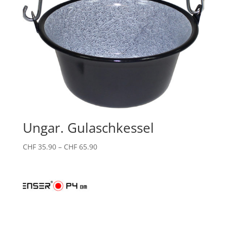
Ungar. Gulaschkessel
Preisspanne:
CHF
35.90
–
CHF
65.90
CHF 35.90
bis
CHF 65.90