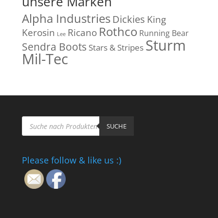
unsere Marken
Alpha Industries
Dickies
King
Rothco
Kerosin
Ricano
Running Bear
Lee
Sturm
Sendra Boots
Stars & Stripes
Mil-Tec
Products
search
SUCHE
Please follow & like us :)