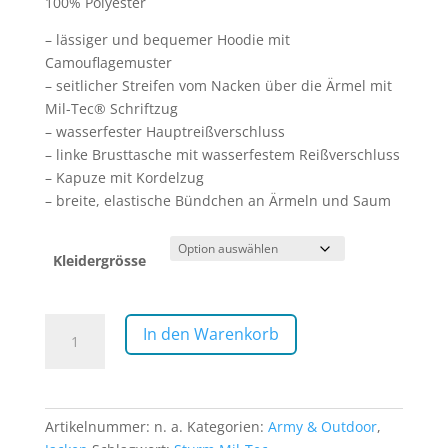
100% Polyester
– lässiger und bequemer Hoodie mit
Camouflagemuster
– seitlicher Streifen vom Nacken über die Ärmel mit
Mil-Tec® Schriftzug
– wasserfester Hauptreißverschluss
– linke Brusttasche mit wasserfestem Reißverschluss
– Kapuze mit Kordelzug
– breite, elastische Bündchen an Ärmeln und Saum
Kleidergrösse
Trainingsjacke
In den Warenkorb
Mil-
Tec
Urban
Menge
Artikelnummer:
n. a.
Kategorien:
Army & Outdoor
,