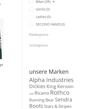
Biker
(39)
cher
Aktueller
0
Gents
(3)
Preis
ist:
Ladies
(0)
CHF 139.00.
SECOND HAND
(3)
y»
unsere Marken
Alpha Industries
Dickies
King Kerosin
Rothco
Ricano
Lee
Sendra
Running Bear
Boots
Stars & Stripes