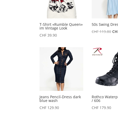
T-Shirt «Rumble Queen»
50s Swing Dre
im Vintage Look
Urs
CHF
119.80
CH
CHF
39.90
Pre
war
CHF
Jeans Pencil-Dress dark
Rothco Waterp
blue wash
/ 606
CHF
129.90
CHF
179.90