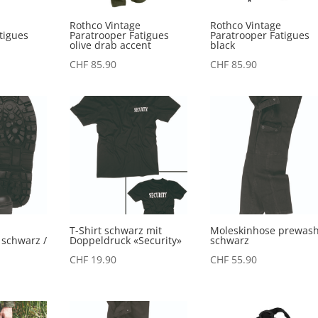
e
Rothco Vintage
Rothco Vintage
tigues
Paratrooper Fatigues
Paratrooper Fatigues
olive drab accent
black
CHF
85.90
CHF
85.90
T-Shirt schwarz mit
Moleskinhose prewas
 schwarz /
Doppeldruck «Security»
schwarz
CHF
19.90
CHF
55.90