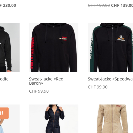
prünglicher
Aktueller
Ursprüngli
F
230.00
CHF
199.00
CHF
139.0
is
Preis
Preis
:
ist:
war:
 460.00
CHF 230.00.
CHF 199.00
oodie
Sweat-Jacke «Red
Sweat-Jacke «Speedwa
Baron»
CHF
99.90
CHF
99.90
t!