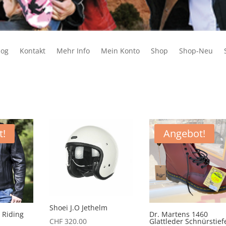
log
Kontakt
Mehr Info
Mein Konto
Shop
Shop-Neu
t!
Angebot!
Shoei J.O Jethelm
 Riding
Dr. Martens 1460
Glattleder Schnürstief
CHF
320.00