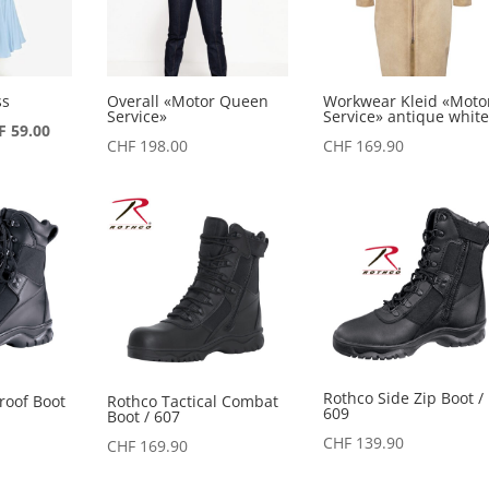
ss
Overall «Motor Queen
Workwear Kleid «Moto
Service»
Service» antique white
prünglicher
Aktueller
F
59.00
CHF
198.00
CHF
169.90
is
Preis
:
ist:
 119.80
CHF 59.00.
Rothco Side Zip Boot /
roof Boot
Rothco Tactical Combat
609
Boot / 607
CHF
139.90
CHF
169.90