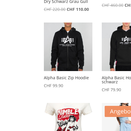
Dry Schwarz Grau Gull
Urs
CHF
460.00
CH
Ursprünglicher
Aktueller
CHF
220.00
CHF
110.00
Pre
Preis
Preis
war
war:
ist:
CHF
CHF 220.00
CHF 110.00.
Alpha Basic Zip Hoodie
Alpha Basic H
schwarz
CHF
99.90
CHF
79.90
Angebo