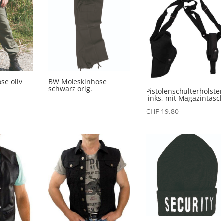
se oliv
BW Moleskinhose
schwarz orig.
Pistolenschulterholste
links, mit Magazintas
CHF
19.80